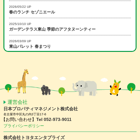
2026/05/22 UP
春のランチ セゾニエール
2025/10/10 UP
ガーデンテラス東山 季節のアフタヌーンティー
2026/03/09 UP
東山パレット 春まつり
2025/12/15 UP
冬のランチ セゾニエール
2026/02/16 UP
スマホアプリ会員限定 ホワイトデーキャンペーン
2026/01/15 UP
スマホアプリ会員限定 バレンタインキャンペーン
運営会社
日本プロパティマネジメント株式会社
2025/11/25 UP
名古屋市中区丸の内3丁目17-6
【予約受付中】クリスマスケーキ ＆ おせち
【お問い合わせ】
Tel 052-973-9011
プライバシーポリシー
2025/11/10 UP
ガーデンテラス東山 クリスマスディナー
株式会社トヨタエンタプライズ