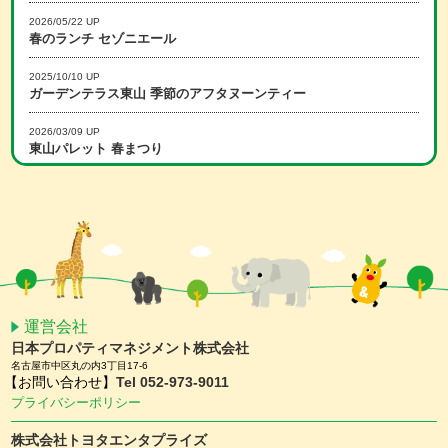
2026/05/22 UP
春のランチ セゾニエール
2025/10/10 UP
ガーデンテラス東山 季節のアフタヌーンティー
2026/03/09 UP
東山パレット 春まつり
2025/12/15 UP
冬のランチ セゾニエール
2026/02/16 UP
スマホアプリ会員限定 ホワイトデーキャンペーン
2026/01/15 UP
スマホアプリ会員限定 バレンタインキャンペーン
運営会社
日本プロパティマネジメント株式会社
2025/11/25 UP
名古屋市中区丸の内3丁目17-6
【予約受付中】クリスマスケーキ ＆ おせち
【お問い合わせ】
Tel 052-973-9011
プライバシーポリシー
2025/11/10 UP
ガーデンテラス東山 クリスマスディナー
株式会社トヨタエンタプライズ