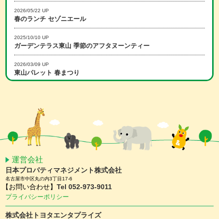
2026/05/22 UP
春のランチ セゾニエール
2025/10/10 UP
ガーデンテラス東山 季節のアフタヌーンティー
2026/03/09 UP
東山パレット 春まつり
2025/12/15 UP
冬のランチ セゾニエール
2026/02/16 UP
スマホアプリ会員限定 ホワイトデーキャンペーン
2026/01/15 UP
スマホアプリ会員限定 バレンタインキャンペーン
運営会社
日本プロパティマネジメント株式会社
2025/11/25 UP
名古屋市中区丸の内3丁目17-6
【予約受付中】クリスマスケーキ ＆ おせち
【お問い合わせ】
Tel 052-973-9011
プライバシーポリシー
2025/11/10 UP
ガーデンテラス東山 クリスマスディナー
株式会社トヨタエンタプライズ