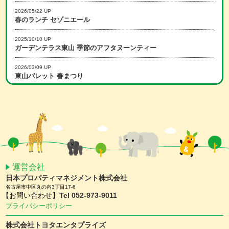
2026/05/22 UP
春のランチ セゾニエール
2025/10/10 UP
ガーデンテラス東山 季節のアフタヌーンティー
2026/03/09 UP
東山パレット 春まつり
2025/12/15 UP
冬のランチ セゾニエール
2026/02/16 UP
スマホアプリ会員限定 ホワイトデーキャンペーン
2026/01/15 UP
スマホアプリ会員限定 バレンタインキャンペーン
運営会社
日本プロパティマネジメント株式会社
2025/11/25 UP
名古屋市中区丸の内3丁目17-6
【予約受付中】クリスマスケーキ ＆ おせち
【お問い合わせ】
Tel 052-973-9011
プライバシーポリシー
2025/11/10 UP
ガーデンテラス東山 クリスマスディナー
株式会社トヨタエンタプライズ