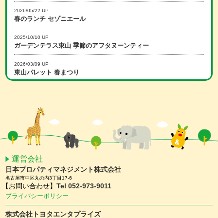
2026/05/22 UP
春のランチ セゾニエール
2025/10/10 UP
ガーデンテラス東山 季節のアフタヌーンティー
2026/03/09 UP
東山パレット 春まつり
2025/12/15 UP
冬のランチ セゾニエール
2026/02/16 UP
スマホアプリ会員限定 ホワイトデーキャンペーン
2026/01/15 UP
スマホアプリ会員限定 バレンタインキャンペーン
運営会社
日本プロパティマネジメント株式会社
2025/11/25 UP
名古屋市中区丸の内3丁目17-6
【予約受付中】クリスマスケーキ ＆ おせち
【お問い合わせ】
Tel 052-973-9011
プライバシーポリシー
2025/11/10 UP
ガーデンテラス東山 クリスマスディナー
株式会社トヨタエンタプライズ