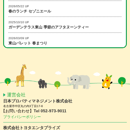
2026/05/22 UP
春のランチ セゾニエール
2025/10/10 UP
ガーデンテラス東山 季節のアフタヌーンティー
2026/03/09 UP
東山パレット 春まつり
2025/12/15 UP
冬のランチ セゾニエール
2026/02/16 UP
スマホアプリ会員限定 ホワイトデーキャンペーン
2026/01/15 UP
スマホアプリ会員限定 バレンタインキャンペーン
運営会社
日本プロパティマネジメント株式会社
2025/11/25 UP
名古屋市中区丸の内3丁目17-6
【予約受付中】クリスマスケーキ ＆ おせち
【お問い合わせ】
Tel 052-973-9011
プライバシーポリシー
2025/11/10 UP
ガーデンテラス東山 クリスマスディナー
株式会社トヨタエンタプライズ