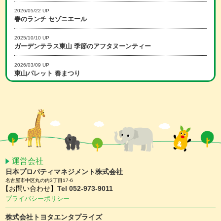
2026/05/22 UP
春のランチ セゾニエール
2025/10/10 UP
ガーデンテラス東山 季節のアフタヌーンティー
2026/03/09 UP
東山パレット 春まつり
2025/12/15 UP
冬のランチ セゾニエール
2026/02/16 UP
スマホアプリ会員限定 ホワイトデーキャンペーン
2026/01/15 UP
スマホアプリ会員限定 バレンタインキャンペーン
運営会社
日本プロパティマネジメント株式会社
2025/11/25 UP
名古屋市中区丸の内3丁目17-6
【予約受付中】クリスマスケーキ ＆ おせち
【お問い合わせ】
Tel 052-973-9011
プライバシーポリシー
2025/11/10 UP
ガーデンテラス東山 クリスマスディナー
株式会社トヨタエンタプライズ