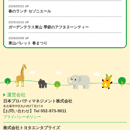
2026/05/22 UP
春のランチ セゾニエール
2025/10/10 UP
ガーデンテラス東山 季節のアフタヌーンティー
2026/03/09 UP
東山パレット 春まつり
2025/12/15 UP
冬のランチ セゾニエール
2026/02/16 UP
スマホアプリ会員限定 ホワイトデーキャンペーン
2026/01/15 UP
スマホアプリ会員限定 バレンタインキャンペーン
運営会社
日本プロパティマネジメント株式会社
2025/11/25 UP
名古屋市中区丸の内3丁目17-6
【予約受付中】クリスマスケーキ ＆ おせち
【お問い合わせ】
Tel 052-973-9011
プライバシーポリシー
2025/11/10 UP
ガーデンテラス東山 クリスマスディナー
株式会社トヨタエンタプライズ