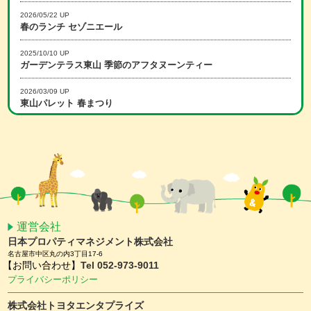
2026/05/22 UP
春のランチ セゾニエール
2025/10/10 UP
ガーデンテラス東山 季節のアフタヌーンティー
2026/03/09 UP
東山パレット 春まつり
2025/12/15 UP
冬のランチ セゾニエール
2026/02/16 UP
スマホアプリ会員限定 ホワイトデーキャンペーン
2026/01/15 UP
スマホアプリ会員限定 バレンタインキャンペーン
運営会社
日本プロパティマネジメント株式会社
2025/11/25 UP
名古屋市中区丸の内3丁目17-6
【予約受付中】クリスマスケーキ ＆ おせち
【お問い合わせ】
Tel 052-973-9011
プライバシーポリシー
2025/11/10 UP
ガーデンテラス東山 クリスマスディナー
株式会社トヨタエンタプライズ