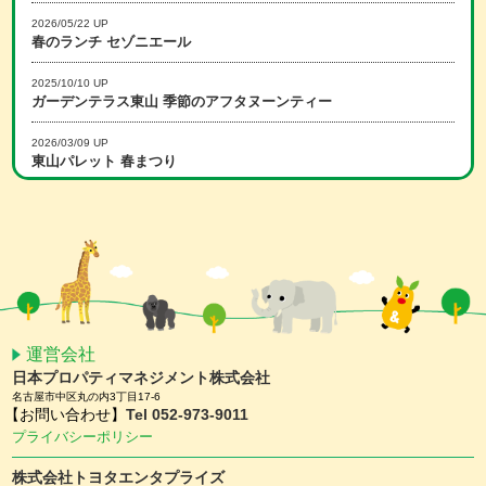
2026/05/22 UP
春のランチ セゾニエール
2025/10/10 UP
ガーデンテラス東山 季節のアフタヌーンティー
2026/03/09 UP
東山パレット 春まつり
2025/12/15 UP
冬のランチ セゾニエール
2026/02/16 UP
スマホアプリ会員限定 ホワイトデーキャンペーン
2026/01/15 UP
スマホアプリ会員限定 バレンタインキャンペーン
運営会社
日本プロパティマネジメント株式会社
2025/11/25 UP
名古屋市中区丸の内3丁目17-6
【予約受付中】クリスマスケーキ ＆ おせち
【お問い合わせ】
Tel 052-973-9011
プライバシーポリシー
2025/11/10 UP
ガーデンテラス東山 クリスマスディナー
株式会社トヨタエンタプライズ