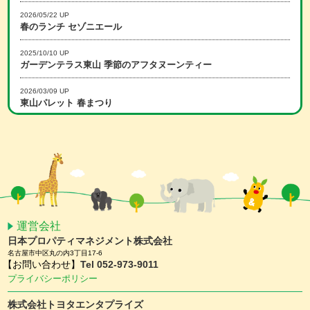
2026/05/22 UP
春のランチ セゾニエール
2025/10/10 UP
ガーデンテラス東山 季節のアフタヌーンティー
2026/03/09 UP
東山パレット 春まつり
2025/12/15 UP
冬のランチ セゾニエール
2026/02/16 UP
スマホアプリ会員限定 ホワイトデーキャンペーン
2026/01/15 UP
スマホアプリ会員限定 バレンタインキャンペーン
運営会社
日本プロパティマネジメント株式会社
2025/11/25 UP
名古屋市中区丸の内3丁目17-6
【予約受付中】クリスマスケーキ ＆ おせち
【お問い合わせ】
Tel 052-973-9011
プライバシーポリシー
2025/11/10 UP
ガーデンテラス東山 クリスマスディナー
株式会社トヨタエンタプライズ